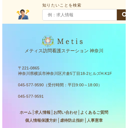
知りたいことを検索
で
で
で
す。
す。
す。
メティス訪問看護ステーション 神奈川
〒221-0865
神奈川県横浜市神奈川区片倉5丁目18-2ヒルズH.K1F
045-577-9590（受付時間：平日9:00～18:00）
045-577-9591
ホーム
│
求人情報
│
お問い合わせ
│
よくあるご質問
個人情報保護方針
│
虐待防止指針
│
人事憲章