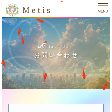
メ
MENU
イ
ン
コ
ン
テ
Contact U
s
ン
お問い合わ
せ
ツ
へ
移
動