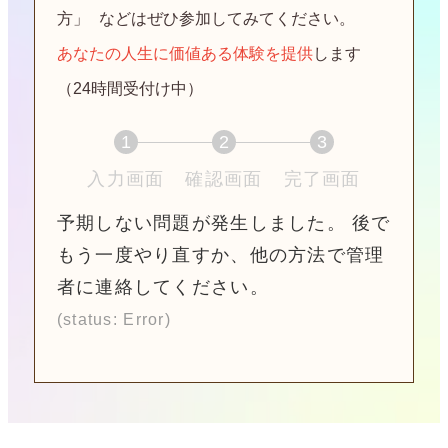
方」
などはぜひ参加してみてください。
あなたの人生に価値ある体験を提供
します
（24時間受付け中）
1
2
3
現
現
現
入力画面
確認画面
完了画面
在
在
在
予期しない問題が発生しました。 後で
表
表
表
もう一度やり直すか、他の方法で管理
示
示
示
者に連絡してください。
さ
さ
さ
(status: Error)
れ
れ
れ
て
て
て
い
い
い
る
る
る