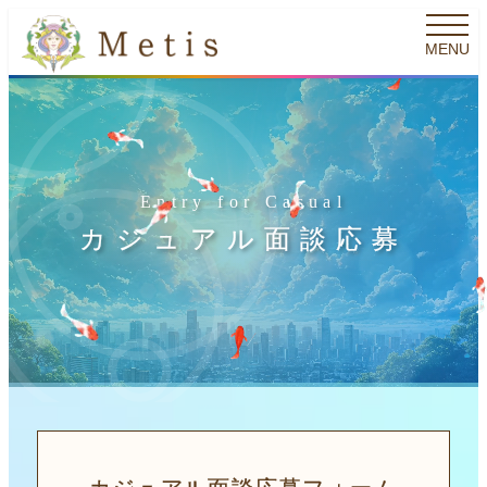
メ
MENU
イ
ン
コ
ン
テ
Entry for Casual
ン
カジュアル面談応募
ツ
へ
移
動