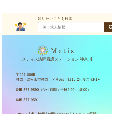
画
画
画
面
面
面
知りたいことを検索
で
で
で
す。
す。
す。
メティス訪問看護ステーション 神奈川
〒221-0865
神奈川県横浜市神奈川区片倉5丁目18-2ヒルズH.K1F
045-577-9590（受付時間：平日9:00～18:00）
045-577-9591