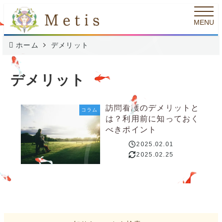
メ
MENU
イ
ン
ホーム
デメリット
コ
ン
デメリット
テ
ン
訪問看護のデメリットと
コラム
は？利用前に知っておく
ツ
べきポイント
へ
2025.02.01
投稿日
移
2025.02.25
更新日
動