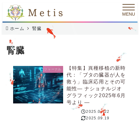
メ
MENU
イ
ン
ホーム
腎臓
コ
ン
腎臓
テ
ン
【特集】異種移植の新時
ジャーナル
代：「ブタの臓器が人を
ツ
救う」臨床応用とその可
へ
能性― ナショナルジオ
グラフィック2025年6月
移
号より ―
動
2025.06.22
投稿日
2025.09.19
更新日