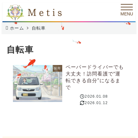
メ
MENU
イ
ン
ホーム
自転車
コ
ン
自転車
テ
ン
ペーパードライバーでも
採用
大丈夫！訪問看護で“運
ツ
転できる自分”になるま
へ
で
移
2026.01.08
投稿日
2026.01.12
動
更新日