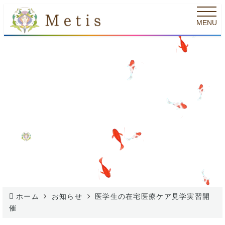
メ
MENU
イ
ン
コ
ン
医学生の在宅医療ケア見学実習開
テ
催
ン
2025.04.03
2025.04.09
ツ
投稿日
更新日
カテゴリー
メティス訪問看護ステーション
お知らせ
へ
著
者
移
動
ホーム
お知らせ
医学生の在宅医療ケア見学実習開
催